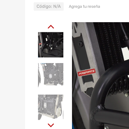
Código:
N/A
Agrega tu reseña