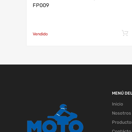
FP009
Vendido
MENÚ DEL
Inicio
Nosotros
Producto
Contácto