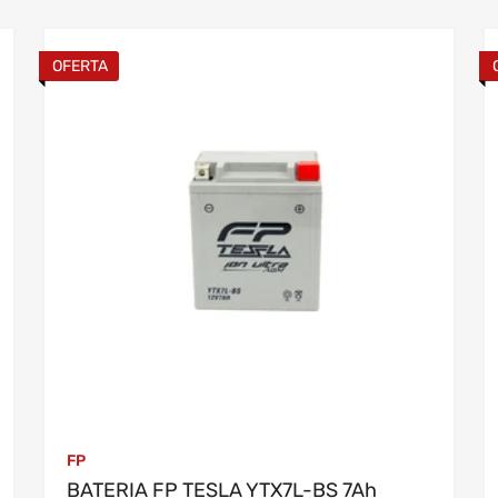
OFERTA
4 horas una vez verificado el pago
FP
BATERIA FP TESLA YTX7L-BS 7Ah