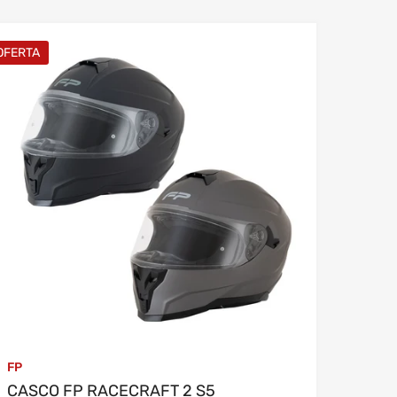
El tiempo de procesamiento es de 1 hora
OFERTA
OFERTA
FP
FP
CASCO FP RACECRAFT 2 S5
CASC