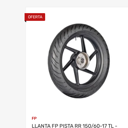
una vez verificado el pago.
OFERTA
El plazo de entrega es de hasta 2
FP
LLANTA FP PISTA RR 150/60-17 TL -