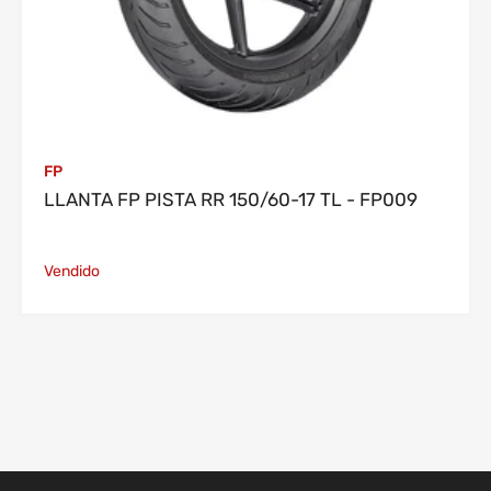
FP
LLANTA FP PISTA RR 150/60-17 TL - FP009
Vendido
El plazo de entrega es de hasta 24
horas una vez verificado el pago